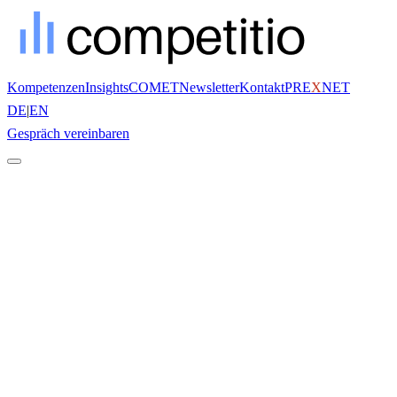
Kompetenzen
Insights
COMET
Newsletter
Kontakt
PRE
X
NET
DE
|
EN
Gespräch vereinbaren