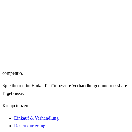
Spieltheorie im Einkauf: Wie Sie Ihr erstes
Pilotprojekt identifizieren
competitio
.
Viele Unternehmen setzen auf Spieltheorie, weil sie im
Einkaufsprozess konkreten Mehrwert schafft. Die Herausforderung
besteht darin zu erkennen, welche Projekte sic…
Lesen →
competitio
.
Spieltheorie im Einkauf – für bessere Verhandlungen und messbare
Ergebnisse.
Kompetenzen
Einkauf & Verhandlung
Restrukturierung