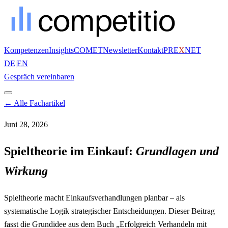
Kompetenzen
Insights
COMET
Newsletter
Kontakt
PRE
X
NET
DE
|
EN
Gespräch vereinbaren
← Alle Fachartikel
Juni 28, 2026
Spieltheorie im Einkauf:
Grundlagen und
Wirkung
Spieltheorie macht Einkaufsverhandlungen planbar – als
systematische Logik strategischer Entscheidungen. Dieser Beitrag
fasst die Grundidee aus dem Buch „Erfolgreich Verhandeln mit