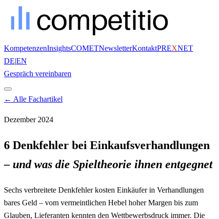
Kompetenzen
Insights
COMET
Newsletter
Kontakt
PRE
X
NET
DE
|
EN
Gespräch vereinbaren
← Alle Fachartikel
Dezember 2024
6 Denkfehler bei Einkaufsverhandlungen
– und was die Spieltheorie ihnen entgegnet
Sechs verbreitete Denkfehler kosten Einkäufer in Verhandlungen
bares Geld – vom vermeintlichen Hebel hoher Margen bis zum
Glauben, Lieferanten kennten den Wettbewerbsdruck immer. Die