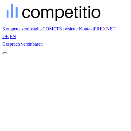
Kompetenzen
Insights
COMET
Newsletter
Kontakt
PRE
X
NET
DE
|
EN
Gespräch vereinbaren