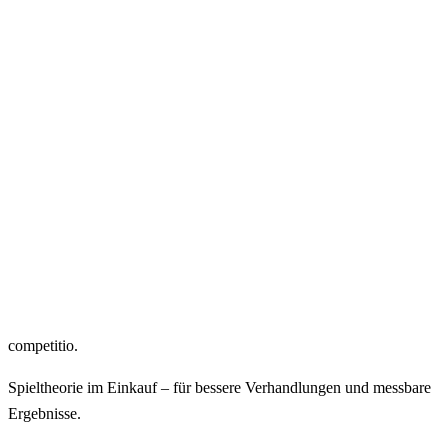
Neu · 2025
competitio
.
Zum Buch
→
Spieltheorie im Einkauf – für bessere Verhandlungen und messbare
Ergebnisse.